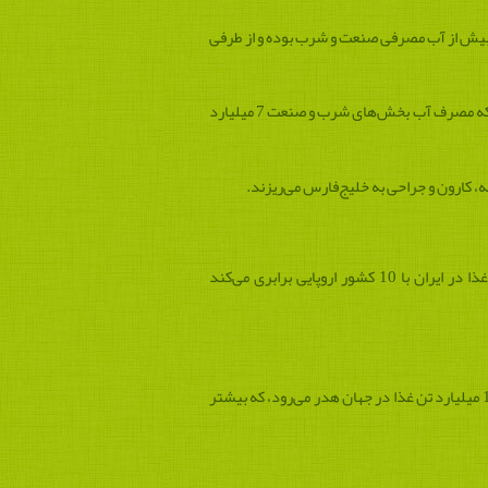
 بیش از آب مصرفی صنعت و شرب بوده و از طرفی
جمال رازقی رئیس اتاق شیراز می‌گوید: همه‌ساله 9.3 میلیارد مترمکعب آب برای ضایعات محصولات کشاورزی مصرف می‌شود و حال‌آنکه مصرف آب بخش‌های شرب و صنعت 7 میلیارد
 کارون و جراحی به خلیج‌فارس می‌ریزند.
رازقی همچنین حجم زباله تولید غذایی تولیدشده در کشور را معادل 60 درصد درآمد نفتی کشور دانست و گفت: میزان دورریز غذا در ایران با 10 کشور اروپایی برابری می‌کند
او ارزش ضایعات غذایی که ایرانیان به سطل‌های زباله می‌ریزند را 15 میلیارد دلار در سال دانست و گفت: با توجه به اینکه همه‌ساله 1.3 میلیارد تن غذا در جهان هدر می‌رود، که بیشتر