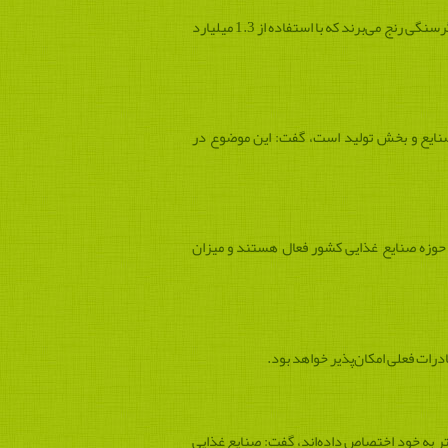
رازقی بیشترین میزان ضایعات مواد غذایی در ایران را مربوط به نان، میوه، سبزیجات و برنج دانست و گفت: در جهان 900 میلیون نفر از گرسنگی رنج می‌برند که با استفاده از 1.3 میلیارد
 صنایع و بخش تولید است،‌ گفت: این موضوع در
ئه‌شده مربوط به فائو است، گفت: بر اساس آمار رسمی مرکز آمار ایران بیش از 190 هزار نفر در حوزه صنایع غذایی کشور فعال هستند و میزان
ه در میان بنگاه‌های صنعتی بیشترین اشتغال را واحدهای صنایع غذایی با سطح اشتغال 10 نفر و بیشتر به خود اختصاص داده‌اند، گفت: صنایع غذایی