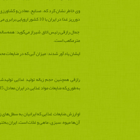
وی خاطر نشان کرد که، صنایع، معادن و کشاورزی
دورریز غذا در ایران با 10 کشور اروپایی برابری می‌کند.
مترمکعب است.
ایشان یادآور شدند: میزان آبی که در ضایعات م
به‌طوری‌که ضایعات مواد غذایی در ایران معادل 35 میلیون تن در سال و در اتحادیه اروپا با 27 کشور عضو، حدود 90 میلیون تن است.
آن‌ها میوه، سبزی، ماهی و غلات است. ایران به‌تنهایی 2.7 درصد از این ضایعات را تولید 