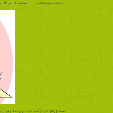
|
« بازگشت به لیست اخبار
ﺳﻪشنبه 11 آبان 1395 در ساعت 12 : 16 دقیقه
مسئول اتاق شیراز نسبت به دوریز غذا در ایران ه