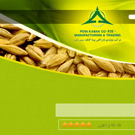
10
/
10
از
1
کاربر