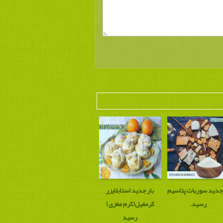
جدید سوربات پتاسیم
بار جدید استابلایزر
رسید.
کرمفیل(کرم مغزی)
رسید