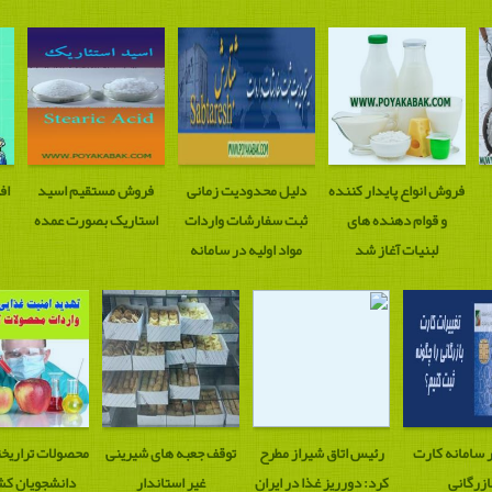
فروش انواع پایدار کننده
دلیل محدودیت زمانی
فروش مستقیم اسید
اف
و قوام دهنده های
ثبت سفارشات واردات
استاریک بصورت عمده
لبنیات آغاز شد
مواد اولیه در سامانه
ثبتارش
ر سامانه کارت
رئیس اتاق شیراز مطرح
توقف جعبه های شیرینی
محصولات تراریخت
ازرگانی
کرد: دورریز غذا در ایران
غیر استاندار
دانشجویان کش